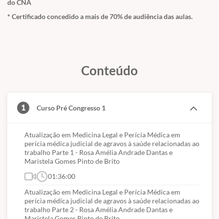
Essenciais Requeridas para o Exercício da Medicina do Trabalho,
do CNA
transação bancária.
em sua mais nova edição, com uma programação que combina a
* Certificado concedido a mais de 70% de audiência das aulas.
discussão dos grandes temas da atualidade com a aplicação de
novos conceitos e práticas.
Assim, o 17º Congresso ANAMT se apresentou como uma
oportunidade ímpar para o debate técnico-científico de temas
Conteúdo
atuais, que afetam o exercício profissional de nossa especialidade,
além de possibilitar a troca de experiências e a ampliação de redes
de suporte entre os profissionais da área.
1
Curso Pré Congresso 1
Atualização em Medicina Legal e Perícia Médica em
perícia médica judicial de agravos à saúde relacionadas ao
trabalho Parte 1 - Rosa Amélia Andrade Dantas e
Maristela Gomes Pinto de Brito
01:36:00
Atualização em Medicina Legal e Perícia Médica em
perícia médica judicial de agravos à saúde relacionadas ao
trabalho Parte 2 - Rosa Amélia Andrade Dantas e
Maristela Gomes Pinto de Brito