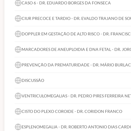
CASO 6 - DR. EDUARDO BORGES DA FONSECA
Politica de Cancelamento:
CIUR PRECOCE E TARDIO - DR. EVALDO TRAJANO DE S
Cancelamento em até 7 dias após a compra: 100% devolução;
Cancelamento em até 30 dias após a compra, devolução de 50% do 
DOPPLER EM GESTAÇÃO DE ALTO RISCO - DR. FRANCIS
Cancelamento em até 60 dias após a compra, devolução de 30% do 
Após 60 dias após compra, sem devolução.
MARCADORES DE ANEUPLOIDIA E DNA FETAL - DR. JORG
*Todas as devoluções serão abatidas as taxas de nota fiscal e trans
PREVENÇÃO DA PREMATURIDADE - DR. MÁRIO BURLAC
DISCUSSÃO
VENTRICULOMEGALIAS - DR. PEDRO PIRES FERREIRA NE
CISTO DO PLEXO COROIDE - DR. CORIDON FRANCO
ESPLENOMEGALIA - DR. ROBERTO ANTONIO DIAS CAR