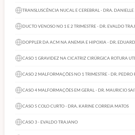
em São Paulo, pretendem reunir mais de mil profissio
TRANSLUSCÊNCIA NUCAL E CEREBRAL - DRA. DANIELL
Estamos trabalhando para construir o maior Congresso
DUCTO VENOSO NO 1 E 2 TRIMESTRE - DR. EVALDO TRA
de ilustres professores nacionais e internacionais. Un
Ultrassonografia brasileira no cenário mundial.
DOPPLER DA ACM NA ANEMIA E HIPOXIA - DR. EDUARDO
A programação está impecável e de altíssimo nível. S
CASO 1 GRAVIDEZ NA CICATRIZ CIRÚRGICA ROTURA UTE
100 nacionais. Estamos elaborando também uma grand
todos os nossos colegas Ultrassonografistas para tra
CASO 2 MALFORMAÇÕES NO 1 TRIMESTRE - DR. PEDRO 
CASO 4 MALFORMAÇÕES EM GERAL - DR. MAURICIO SA
Dr. Adilson Ferreira
Diretor Científico da SBUS
CASO 5 COLO CURTO - DRA. KARINE CORREIA MATOS
Diretor Científico do Congresso
CASO 3 - EVALDO TRAJANO
OBS: PALESTRAS DISPONÍVES APÓS 14/11.