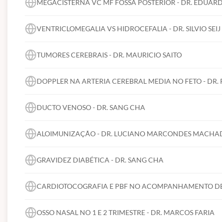
MEGACISTERNA VC MF FOSSA POSTERIOR - DR. EDUARDO
Estamos trabalhando para construir o maior Congresso
VENTRICLOMEGALIA VS HIDROCEFALIA - DR. SILVIO SEI
de ilustres professores nacionais e internacionais. Un
Ultrassonografia brasileira no cenário mundial.
TUMORES CEREBRAIS - DR. MAURICIO SAITO
Contamos com vocês, colegas e amigos, para esta m
DOPPLER NA ARTERIA CEREBRAL MEDIA NO FETO - DR. 
Dr. Rui Gilberto Ferreira
DUCTO VENOSO - DR. SANG CHA
Presidente da SBUS
Presidente do Congresso
ALOIMUNIZAÇÃO - DR. LUCIANO MARCONDES MACH
GRAVIDEZ DIABÉTICA - DR. SANG CHA
MENSAGEM DO DIRETOR CIENTÍFICO
Caros colegas,
CARDIOTOCOGRAFIA E PBF NO ACOMPANHAMENTO DE G
O
26º Congresso Brasileiro de Ultrassonografia S
OSSO NASAL NO 1 E 2 TRIMESTRE - DR. MARCOS FARIA
FISUSAL
, que serão realizados no período de
26 a 2