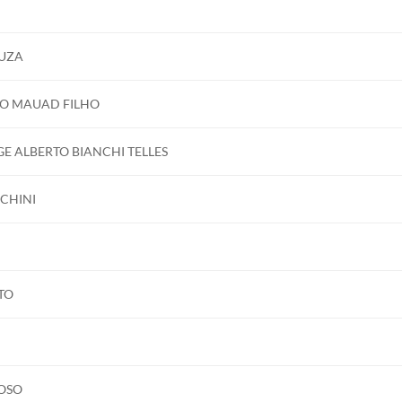
OUZA
valor do curso;
CO MAUAD FILHO
valor do curso;
E ALBERTO BIANCHI TELLES
ação bancária.
CHINI
TO
DOSO