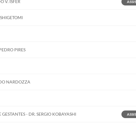
 V. ISFER
ASSI
 Brasileiro de Ultrassonografia, com temas atuais e pr
J SHIGETOMI
indo qualidade e eficiência, iremos alavancar, ainda mais
issão! Nos vemos, em breve!
PEDRO PIRES
ADO NARDOZZA
ESTANTES - DR. SERGIO KOBAYASHI
ASSI
BUS e 18º Congresso Internacional de Ultrassonogra
9 de outubro de 2022
, no Centro de Convenções Frei C