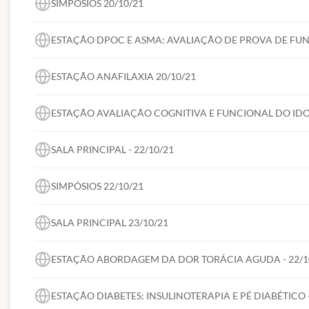
SIMPÓSIOS 20/10/21
Cancelamento em até 7 dias após a compra: 100% devolução;
Cancelamento em até 30 dias após a compra, devolução de 50% do 
Cancelamento em até 60 dias após a compra, devolução de 30% do 
ESTAÇÃO DPOC E ASMA: AVALIAÇÃO DE PROVA DE FUNÇ
Após 60 dias após compra, sem devolução.
*Todas as devoluções serão abatidas as taxas de nota fiscal e trans
ESTAÇÃO ANAFILAXIA 20/10/21
ESTAÇÃO AVALIAÇÃO COGNITIVA E FUNCIONAL DO IDO
SALA PRINCIPAL - 22/10/21
SIMPÓSIOS 22/10/21
SALA PRINCIPAL 23/10/21
ESTAÇÃO ABORDAGEM DA DOR TORÁCIA AGUDA - 22/1
ESTAÇÃO DIABETES: INSULINOTERAPIA E PÉ DIABÉTICO -