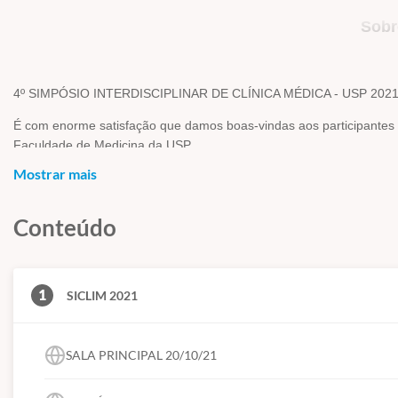
Sobr
4º SIMPÓSIO INTERDISCIPLINAR DE CLÍNICA MÉDICA - USP 202
É com enorme satisfação que damos boas-vindas aos participantes d
Faculdade de Medicina da USP.
Mostrar mais
Neste ano, as Disciplinas que compõem este Departamento (Clínica 
Geriatria, Hematologia e Hemoterapia, Imunologia Clínica e Alergia,
sobre temas atuais – com atenção especial ao impacto da COVID-19
Conteúdo
compartilhando conhecimento.
Sejam muito bem-vindos à IV edição do SICLIM, desta vez on-line, 
1
SICLIM 2021
Desejamos um excelente simpósio a todos.
Comissão Organizadora
SALA PRINCIPAL 20/10/21
Politica de Cancelamento: