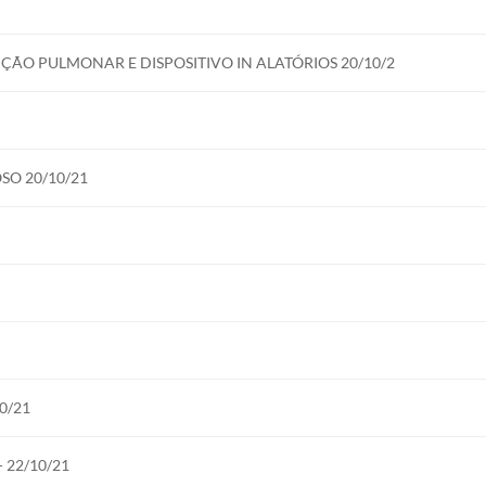
valor do curso;
valor do curso;
ÃO PULMONAR E DISPOSITIVO IN ALATÓRIOS 20/10/2
ação bancária.
SO 20/10/21
0/21
 22/10/21