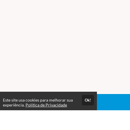
Este site usa cookies para melhorar sua
Ok!
Acesso por 1 ano
experiência.
Política de Privacidade
Estude quando e onde quiser