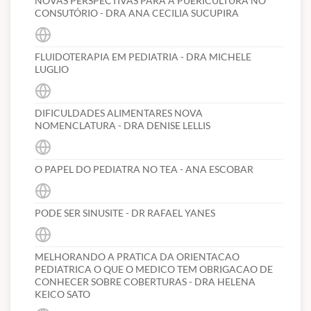
NOVAS PERSPECTIVAS PARA A PUERICULTURA NO
Cancelamento em até 60 dias após a compra, devolução de 30%
CONSUTÓRIO - DRA ANA CECILIA SUCUPIRA
do valor do curso;
Após 60 dias após compra, sem devolução.
FLUIDOTERAPIA EM PEDIATRIA - DRA MICHELE
*Todas as devoluções serão abatidas as taxas de nota fiscal e
LUGLIO
transação bancária.
DIFICULDADES ALIMENTARES NOVA
NOMENCLATURA - DRA DENISE LELLIS
O PAPEL DO PEDIATRA NO TEA - ANA ESCOBAR
PODE SER SINUSITE - DR RAFAEL YANES
MELHORANDO A PRATICA DA ORIENTACAO
PEDIATRICA O QUE O MEDICO TEM OBRIGACAO DE
CONHECER SOBRE COBERTURAS - DRA HELENA
KEICO SATO