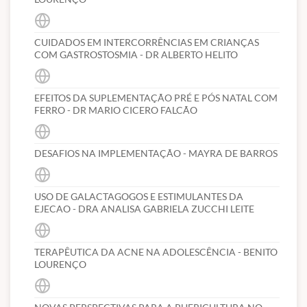
Empregar na prática diária os conhecimentos adquiridos durante
o curso;
Buscar evidências na literatura médica e avaliá-las criticamente
CUIDADOS EM INTERCORRÊNCIAS EM CRIANÇAS
COM GASTROSTOSMIA - DR ALBERTO HELITO
para o atendimento em pediatria.
Diferencial:
EFEITOS DA SUPLEMENTAÇÃO PRÉ E PÓS NATAL COM
FERRO - DR MARIO CICERO FALCÃO
Colóquio para perguntas e respostas pertinentes aos temas
abordados no curso;
Professores com a qualidade HC-FMUSP;
DESAFIOS NA IMPLEMENTAÇÃO - MAYRA DE BARROS
Utilização de métodos ativos de ensino durante o curso;
Ensino aplicado de medicina baseada em evidência;
aspectos práticos clássicos da assistência pediátrica revisitados à
USO DE GALACTAGOGOS E ESTIMULANTES DA
luz das novas evidências científicas;
EJECAO - DRA ANALISA GABRIELA ZUCCHI LEITE
Politica de Cancelamento:
TERAPÊUTICA DA ACNE NA ADOLESCÊNCIA - BENITO
Cancelamento em até 7 dias após a compra: 100% devolução;
LOURENÇO
Cancelamento em até 30 dias após a compra, devolução de 50%
do valor do curso;