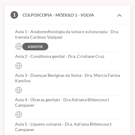
síndromes hipertensivas, restrição do crescimento fetal e
1
COLPOSCOPIA - MÓDULO 1 - VULVA
infecções na gestação.
Além disso, aprofunda-se na interpretação colposcópica, na
Aula 1 - Anatomofisiologia da vulva e vulvoscopia - Dra.
oncoginecologia e nas novas tecnologias aplicadas à prática
Iramaia Cardoso Vazquez
clínica.
ASSISTIR
Voltado para médicos ginecologistas, obstetras, residentes e
Aula 2 - Condiloma genital - Dra. Cristiane Cruz
profissionais da saúde feminina, o Atlas proporciona uma
formação sólida, atual e aplicável à rotina clínica — reunindo o
conhecimento essencial para uma atuação segura, humanizada e
Aula 3 - Doenças Benignas da Vulva - Dra. Marcia Farina
Kamilos
de excelência.
Um conteúdo abrangente, estruturado e didático — que
Aula 4 - Úlceras genitais - Dra Adriana Bittencourt
transforma teoria em prática e consolida a jornada do cuidado
Campaner
feminino.
Diferenciais do curso:
Aula 5 - Líquens vulvares - Dra. Adriana Bittencourt
Campaner
Formação completa e flexível:
Estude no seu ritmo, com acesso