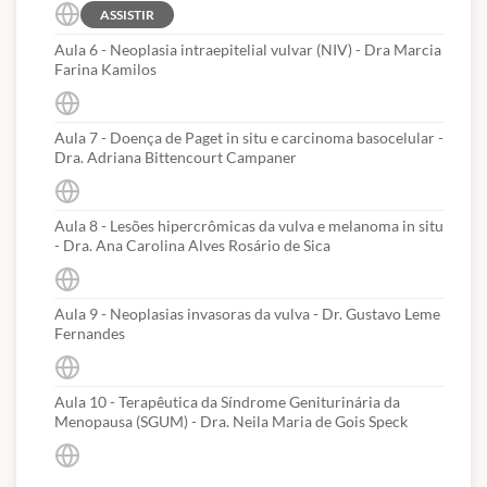
ASSISTIR
100% online a uma programação abrangente.
Aula 6 - Neoplasia intraepitelial vulvar (NIV) - Dra Marcia
Aulas gravadas com acesso ilimitado: Revise o conteúdo quantas
Farina Kamilos
vezes quiser — ideal para fixar conceitos, revisar temas
complexos e acompanhar as atualizações mais recentes da área.
Aula 7 - Doença de Paget in situ e carcinoma basocelular -
Corpo docente de referência: Conteúdo ministrado por
Dra. Adriana Bittencourt Campaner
especialistas renomados, com experiência acadêmica e prática
clínica, garantindo ensino técnico, aplicado e atualizado com as
Aula 8 - Lesões hipercrômicas da vulva e melanoma in situ
melhores evidências científicas.
- Dra. Ana Carolina Alves Rosário de Sica
Aplicação direta na prática médica:
Foco em protocolos,
raciocínio clínico e tomada de decisão, proporcionando uma
Aula 9 - Neoplasias invasoras da vulva - Dr. Gustavo Leme
atualização voltada ao dia a dia.
Fernandes
Coordenadores:
Aula 10 - Terapêutica da Síndrome Geniturinária da
Menopausa (SGUM) - Dra. Neila Maria de Gois Speck
COLPOSCOPIA
Profa. Dra. Adriana Bittencourt Campaner -
Médica Chefe do