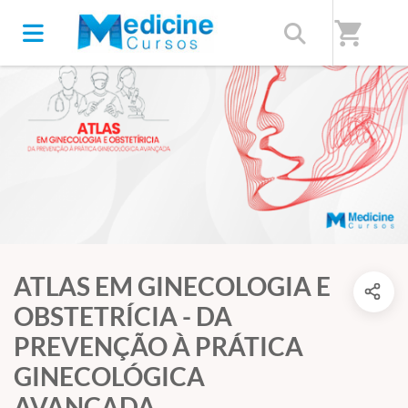
shopping_cart
ATLAS EM GINECOLOGIA E
OBSTETRÍCIA - DA
PREVENÇÃO À PRÁTICA
GINECOLÓGICA
AVANÇADA