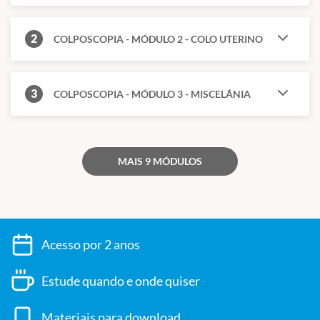
Setor de Patologia do Trato Genital Inferior e Colposcopia da
Santa Casa SP.; Profa adjunta da Faculdade de Ciências Médicas
2
COLPOSCOPIA - MÓDULO 2 - COLO UTERINO
da Santa Casa de SP.; Mestre e Doutora em Tocoginecologia pela
Faculdade de Ciências Médicas da Santa Casa SP; Membro da
comissão especializada em PTGI da Febrasgo; Membro da
3
COLPOSCOPIA - MÓDULO 3 - MISCELÂNIA
Diretoria da Associação Brasileira de PTGI e colposcopia
UROGINECOLOGIA
MAIS 9 MÓDULOS
Profa. Dra Silvia da Silva Carramão
Graduada em Medicina pela USP.; Residência médica em
ginecologia e obstetrícia pelo Hospital das Clínicas da USP;
Mestre em Saúde materno infantil pela UNISA; Doutora em
Acesso por 2 anos
Medicina pela Faculdade de Ciências Médicas da Santa Casa de
São Paulo; Chefe do Setor de Uroginecologia e Cirurgia Vaginal
Estude quando e onde quiser
pela Irmandade de Misericórdia da Santa Casa de São Paulo;
Professora Assistente da Faculdade de Ciências Médicas da
Materiais para download