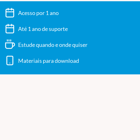
Universidade do Alabama em Birmingham, EUA; Pós Doutorado
em Neurologia pela Universidade de Lille, França; Coordenador
Acesso por 1 ano
do ambulatório e do
fellowship
em Cefaleias e Professor da Santa
Casa de São Paulo; Membro da Sociedade Brasileira de
Até 1 ano de suporte
Cefaleias; Coordena serviços acadêmicos na área de cefaleias
há mais de 20 anos, com inúmeros artigos, capítulos de livro,
Estude quando e onde quiser
coordenação de cursos na área, tendo sido presidente do
Congresso Brasileiro de Cefaleias de 2009.
Materiais para download
Diferenciais do curso:
Curso 100% on-line;
Carga Horária: 60 horas;
Aulas com conteúdo atualizado e dirigido;
Foco no aprimoramento das técnicas de aplicação;
Resultados cada vez mais efetivos e seguros;
Apostilas em pdf com material de slides dos professores;
Rever as aulas quantas vezes quiser;
Certificado