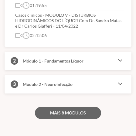
01:19:55
Neurologia. Autor de diversos capítulos de obras sobre “Líquido
Casos clínicos - MÓDULO V - DISTÚRBIOS
Cefalorraqueano” e temas relacionados; Autor de diversos
HIDRODINÂMICOS DO LÍQUOR Com Dr. Sandro Matas
trabalhos científicos em Congressos e Revistas Médicas
e Dr Carlos Giafferi - 11/04/2022
nacionais e internacionais
02:12:06
Dr. Sandro Matas
- Neurologista, Coordenador dos setores de
Líquido Cefalorraquiano e Neuroinfectologia da Disciplina de
2
Neurologia da EPM UNIFESP; Coordenador do Serviço de
Módulo 1 - Fundamentos Líquor
Neurologia da Unidade Pompeia do Hospital São Camilo; Sócio
Fundador da Neurem - Neurologia de Emergência de São Paulo
que mantem os serviços de Urgência e Emergência de
3
Módulo 2 - Neuroinfecção
Neurologia dos hospitais Oswaldo Cruz de São Paulo e Hospital
Sepaco, além do serviço de Neurologia da Unidade Liberdade do
Hospital Leforte de São Paulo.
MAIS 8 MÓDULOS
Dr. Renan Domingues -
Residência médica em Neurologia e
Doutor pela Universidade de São Paulo; Doutorado pela