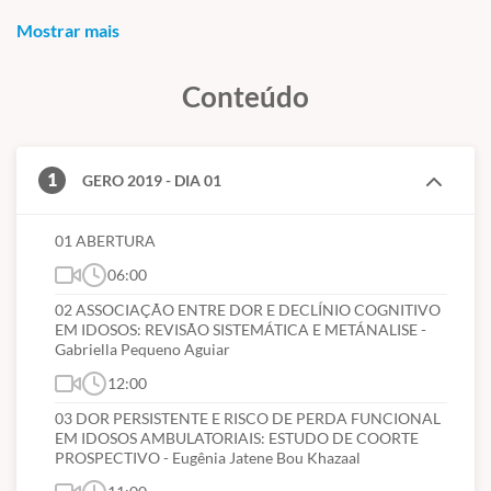
Após 60 dias após compra, sem devolução.
Mostrar mais
Todas as devoluções serão abatidas as taxas de nota fiscal e
Conteúdo
transação bancária.
1
GERO 2019 - DIA 01
01 ABERTURA
06:00
02 ASSOCIAÇÃO ENTRE DOR E DECLÍNIO COGNITIVO
EM IDOSOS: REVISÃO SISTEMÁTICA E METÁNALISE -
Gabriella Pequeno Aguiar
12:00
03 DOR PERSISTENTE E RISCO DE PERDA FUNCIONAL
EM IDOSOS AMBULATORIAIS: ESTUDO DE COORTE
PROSPECTIVO - Eugênia Jatene Bou Khazaal