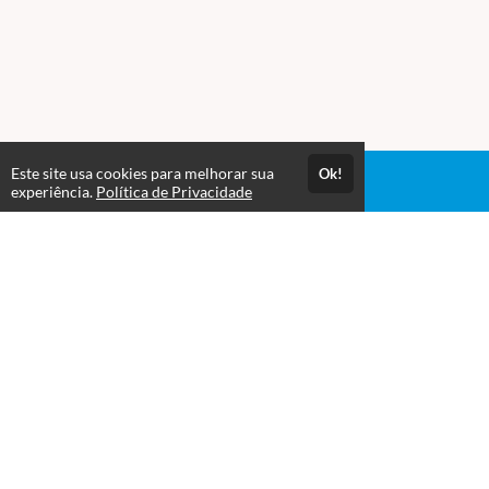
Este site usa cookies para melhorar sua
Ok!
Acesso por 2 anos
experiência.
Política de Privacidade
Até 2 anos de suporte
Estude quando e onde quiser
Atendimento