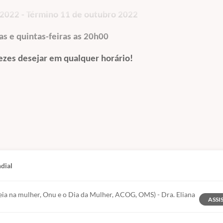
22 - Término 11 de outubro 2022
 e quintas-feiras as
20h00
 desejar em qualquer horário
!
curso de extensão:
ia seus segredos ao seu médico, e passa muitos anos realizando consul
lema nas consultas ativamente, facilita muito o diagnóstico e a cond
s entre a Neurologia e a Ginecologia, nós criamos o curso de Extens
dial
cada problema pensado por você, aluno desta jornada, possa ser soluci
eia na mulher, Onu e o Dia da Mulher, ACOG, OMS) - Dra. Eliana
ASSI
da, pois o tempo é curto para aprender a desvendar esse universo qu