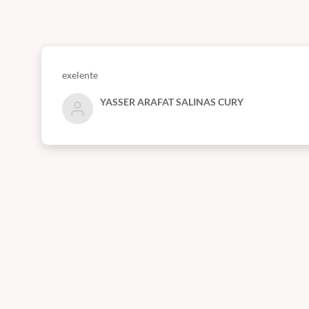
DOCENTE DE NEUROLOGIA E SEMIOLOGIA DA FACULDADE
CATANDUVA – SP;
ESTÁGIO EM NEUROLOGIA NA UNIVERSIDADE DE COIMBR
exelente
MEMBRO DA INTERNATIONAL HEADACHE SOCIETY;
YASSER ARAFAT SALINAS CURY
AUTORA DE CAPÍTULO DE LIVRO (CEFALEIA) NO TRATAD
AUTORA DO CAPÍTULO (CEFALEIA NA MULHER) DE LIVRO
NEUROLOGIA;
AUTORA DE DIVERSOS TRABALHOS PUBLICADOS EM REV
NEUROPSIQUIATRIA,
CANADIAN JOURNAL OF NEUROLOG
Progr
Clique no link para acessar a:
Programação comple
Módulo 1: Cefaleia no mundo: Epidemiologia + Impacto mundia