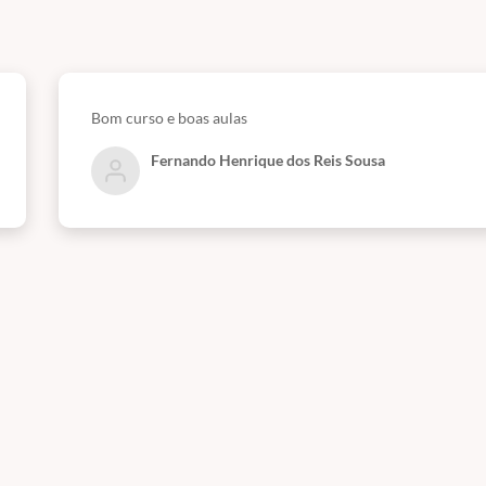
 DE MEDICINA DO CENTRO UNIVERSITÁRIO PADRE ALBINO EM
A, PORTUGAL;
Bom curso e boas aulas
Fernando Henrique dos Reis Sousa
O DE CLÍNICA MÉDICA DO PROFESSOR ANTÔNIO CARLOS LOPES;
 NO TRATADO DE NEUROLOGIA DA ACADEMIA BRASILEIRA DE
ISTAS COMO:
HEADACHE JOURNAL, HEADACHE MEDICINE
, ARQUI
ICAL SCIENCE
ama preliminar:
ta.pdf
l