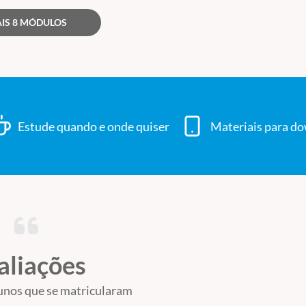
IS 8 MÓDULOS
los;
Estude quando e onde quiser
Materiais para d
ordenadora
DE CABEÇA E
ENXAQUECA: TUDO O QUE VOCÊ PRECISA SABER, A
LOGIA;
SECRETÁRIA DA SOCIEDADE BRASILEIRA DE CEFALEIA;
aliações
 NEUROLOGIA PELA FACULDADE DE CIÊNCIAS MÉDICAS (FCM) DA
unos que se matricularam