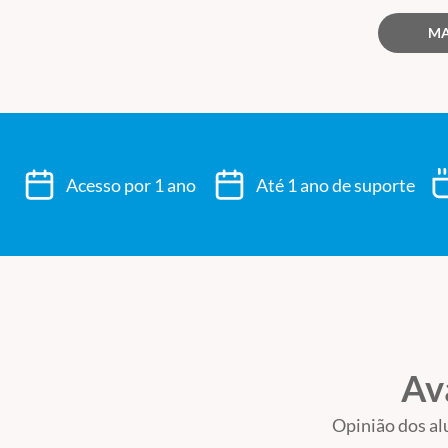
Professores renomados;
MA
Oportunidade de solução de dúvidas em todos os módu
Curso certificado;
Acesso ilimitado as aulas durante 1 ano;
Apostilas em PDF com material de estudo;
Lives
com debates ao vivo.
Acesso por 1 ano
Até 1 ano de suporte
Co
DRA. ELIANA MEIRE MELHADO
AUTORA DOS LIVROS: 1-CEFALEIA NA MULHER E 2-DOR 
PELA EDITORA ATHENEU;
MEMBRO TITULAR DA SOCIEDADE BRASILEIRA DE NEURO
COORDENADORA DO COMITÊ DE CEFALEIA NA MULHER E 
Av
DOUTORA E MESTRE EM CIÊNCIAS MÉDICAS DA ÁREA DE
Opinião dos al
UNICAMP, CAMPINAS – SP;