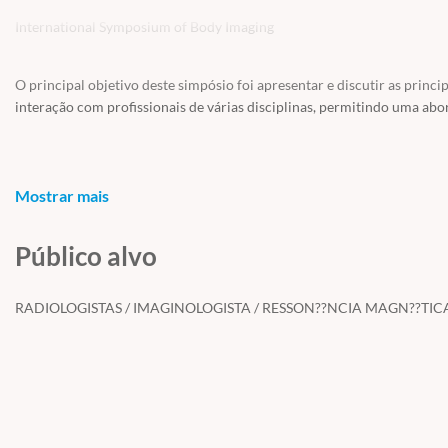
International Symposium of Body Imaging
O principal objetivo deste simpósio foi apresentar e discutir as prin
interação com profissionais de várias disciplinas, permitindo uma ab
Mostrar mais
01 – Fundamental clinical and pathological concepts.
(Conceitos clínicos e patológicos fundamentais)
Público alvo
Valdair Muglia
Duração: 17 minutos
RADIOLOGISTAS / IMAGINOLOGISTA / RESSON??NCIA MAGN??TIC
02 – PI-RADSv2 – where do we stand and perspectives
(PI-RADSv2 - onde estamos e perspectivas)
Antonio C. Westphalen
Duração: 24 minutos,
03 – MRI in Active Surveillance of Prostate Cancer