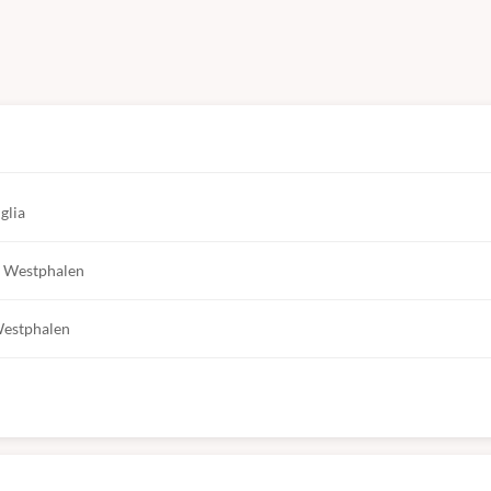
OTOCOLS
glia
 RM)
. Westphalen
 Westphalen