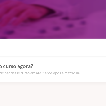
o curso agora?
icipar desse curso em até 2 anos após a matrícula.