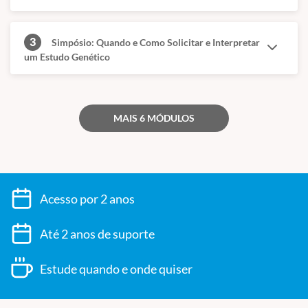
Sua Detecção -
Bárbara Braga
3
Simpósio: Quando e Como Solicitar e Interpretar
um Estudo Genético
Simpósio: Quando e Como Solicitar e Interpretar um Estudo
Genético
Processo de Escolha e Orientação do Teste Genético – Gene
MAIS 6 MÓDULOS
Candidato x Abordagem Genômica -
Alexander Augusto de
Lima Jorge
Identificação e Classificação das Variantes Genéticas -
Lucas
Santos de Santana
Acesso por 2 anos
Interpretando um Laudo de Resultado Genético -
Alexander
Augusto de Lima Jorge
Até 2 anos de suporte
Estude quando e onde quiser
Simpósio: Quando e Como Solicitar e Interpretar um Estudo
Genético