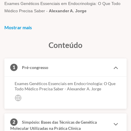
Exames Genéticos Essenciais em Endocrinologia: O Que Todo
Médico Precisa Saber -
Alexander A. Jorge
Simpósio: Bases das Técnicas de Genética Molecular
Mostrar mais
Utilizadas na Prática Clínica
Definição e Manuseio das Amostras -
Mirian Yumie Nishi
Conteúdo
Cariótipo, Fish e Cariótipo Molecular (ARRAYS) -
Mirian Yumie
Nishi
1
Pré-congresso
Análise de CNVS por MLPA -
Mariana Ferreira de Assis Funari
Exames Genéticos Essenciais em Endocrinologia: O Que
Princípios e Aplicações do Sequenciamento Tradicional por
Todo Médico Precisa Saber - Alexander A. Jorge
Sanger -
Mariana Ferreira de Assis Funari
Princípios e Aplicações do Sequenciamento Paralelo em Larga
Escala em Painel (NGS) -
Luciana Ribeiro Montenegro
2
Simpósio: Bases das Técnicas de Genética
Principais Defeitos Epigenéticos e Metodologias Utilizadas para
Molecular Utilizadas na Prática Clínica