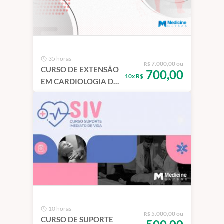
35 horas
7.000,00 ou
R$
CURSO DE EXTENSÃO
700,00
10x R$
EM CARDIOLOGIA DO
ESPORTE NA
INFÂNCIA E
ADOLESCÊNCIA
10 horas
5.000,00 ou
R$
CURSO DE SUPORTE