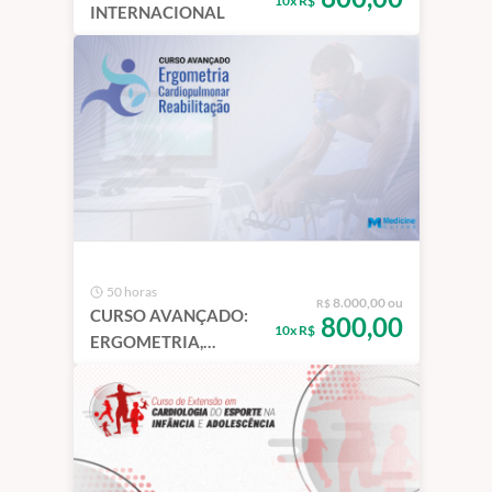
10x R$
INTERNACIONAL
50 horas
8.000,00 ou
R$
CURSO AVANÇADO:
800,00
10x R$
ERGOMETRIA,
CARDIOPULMONAR,
REABILITAÇÃO