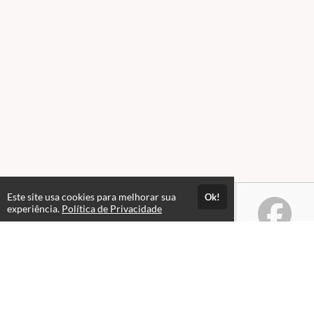
Este site usa cookies para melhorar sua
Ok!
experiência.
Política de Privacidade
Atendimento
Horário de atendimento das 08h ás 18h.
+5511975853514